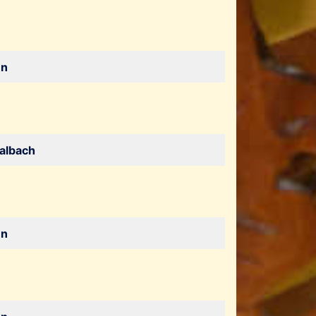
en
albach
en