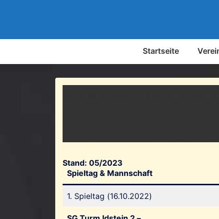
↓
Zum
Inhalt
Hauptnavigation
Startseite
Verei
Stand: 05/2023
Spieltag & Mannschaft
1. Spieltag (16.10.2022)
SG Turm Idstein 2 –