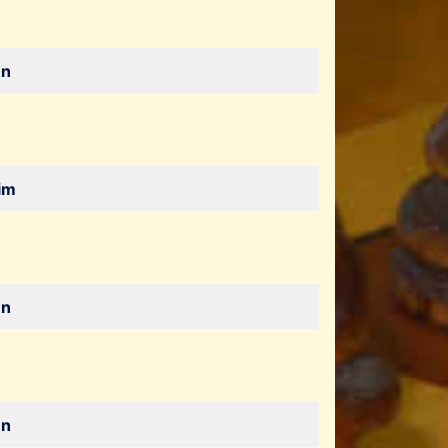
en
im
en
en