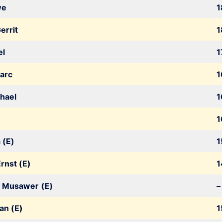
we
1
errit
1
el
1
arc
1
hael
1
1
 (E)
1
rnst (E)
1
l Musawer
(E)
–
an (E)
1