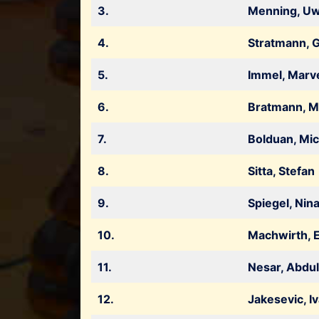
3.
Menning, U
4.
Stratmann, G
5.
Immel, Marv
6.
Bratmann, M
7.
Bolduan, Mic
8.
Sitta, Stefan
9.
Spiegel, Nina
10.
Machwirth, E
11.
Nesar, Abdu
12.
Jakesevic, Iv