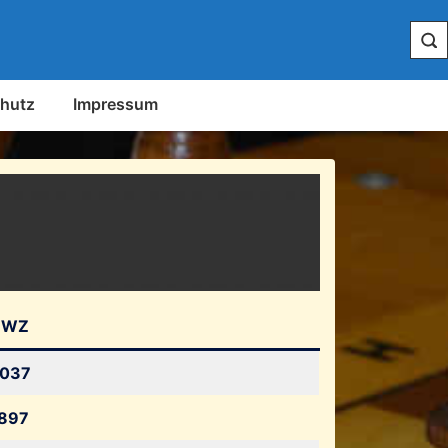
hutz
Impressum
DWZ
037
897