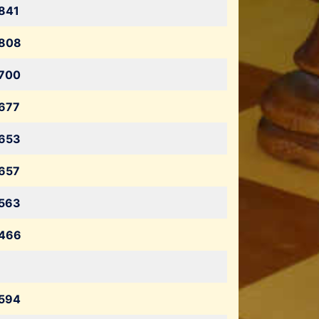
841
808
700
677
653
657
563
466
594