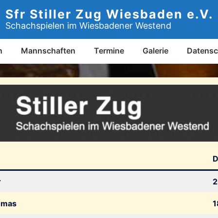
Sfr Stiller Zug Wiesbaden e.V.
Schachspielen im Wiesbadener Westend
n
Mannschaften
Termine
Galerie
Datensc
r
2
omas
1